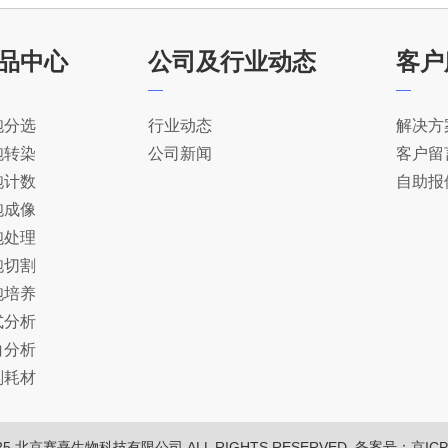
品中心
公司及行业动态
客户
胞分选
行业动态
解决方
胞转染
公司新闻
客户留
胞计数
自助报
胞成像
胞处理
胞切割
胞培养
式分析
白分析
剂耗材
25
北京赛熹生物科技有限公司
ALL RIGHTS RESERVED. 备案号：
京ICP