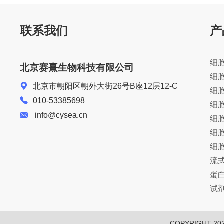
联系我们
产
细
北京赛熹生物科技有限公司
细
北京市朝阳区朝外大街26号B座12层12-C
细
010-53385698
细
info@cysea.cn
细
细
细
流
蛋
试
COPYRIGHT 20